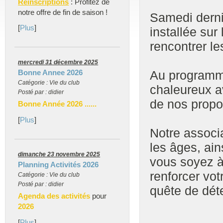
Réinscriptions
: Profitez de
notre offre de fin de saison !
Samedi derni
[
Plus
]
installée su
rencontrer le
mercredi 31 décembre 2025
Bonne Annee 2026
Au programme
Catégorie : Vie du club
chaleureux a
Posté par : didier
de nos propos
Bonne Année 2026 ......
[
Plus
]
Notre associ
les âges, ai
dimanche 23 novembre 2025
vous soyez à
Planning Activités 2026
renforcer vot
Catégorie : Vie du club
Posté par : didier
quête de dét
Agenda des activités
pour
2026
[
Plus
]