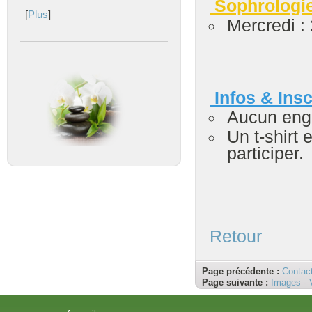
Sophrologi
[
Plus
]
Mercredi :
Infos & Insc
Aucun enga
Un t-shirt 
participer.
Retour
Page précédente :
Contac
Page suivante :
Images - 