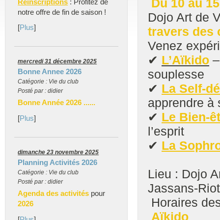
Du 10 au 15
Réinscriptions
: Profitez de
notre offre de fin de saison !
Dojo Art de V
[
Plus
]
travers des 
Venez expéri
✔
L’Aïkido
– 
mercredi 31 décembre 2025
Bonne Annee 2026
souplesse
Catégorie : Vie du club
✔
La Self-d
Posté par : didier
apprendre à 
Bonne Année 2026 ......
✔
Le Bien-ê
[
Plus
]
l’esprit
✔
La Sophro
dimanche 23 novembre 2025
Planning Activités 2026
Lieu : Dojo A
Catégorie : Vie du club
Posté par : didier
Jassans-Riot
Agenda des activités
pour
Horaires des
2026
Aïkido
[
Plus
]