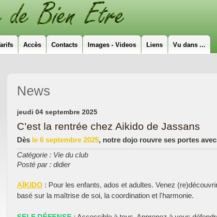
arifs
Accès
Contacts
Images - Videos
Liens
Vu dans ...
News
jeudi 04 septembre 2025
C’est la rentrée chez Aikido de Jassans
Dès
le 6 septembre 2025
, notre dojo rouvre ses portes ave
Catégorie : Vie du club
Posté par : didier
AÏKIDO
: Pour les enfants, ados et adultes. Venez (re)découvrir 
basé sur la maîtrise de soi, la coordination et l'harmonie.
SELF DÉFENSE
: Accessible à tous. Apprenez à vous défendre