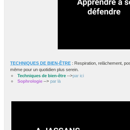
TECHNIQUES DE BIEN-ÊTRE
: Respiration, relâchement, p
même pour un quotidien plus serein.
Techniques de bien-être
-->
par ici
Sophrologie
-->
par là