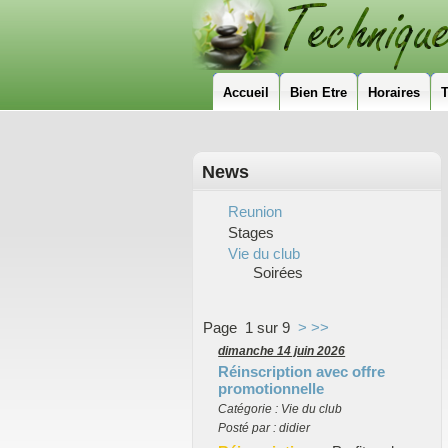
Accueil
Bien Etre
Horaires
T
News
Reunion
Stages
Vie du club
Soirées
Page 1 sur 9
>
>>
dimanche 14 juin 2026
Réinscription avec offre
promotionnelle
Catégorie : Vie du club
Posté par : didier